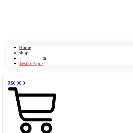
Home
shop
Minha Conta
Testar Apps
R$
0.00
0