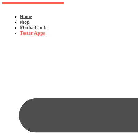
Pular
para
o
Home
conteúdo
shop
Minha Conta
Testar Apps