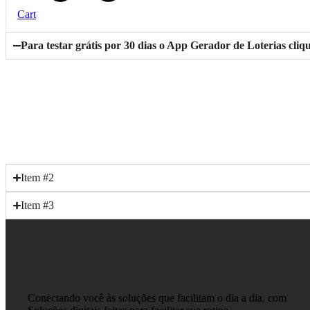
Cart
Para testar grátis por 30 dias o App Gerador de Loterias cliq
Item #2
Item #3
Conectando você às soluções que facilitam o dia a dia, com